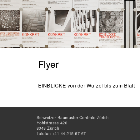
Flyer
EINBLICKE von der Wurzel bis zum Blatt
Schweizer Baumuster-Centrale Zürich
Hohlstrasse 420
8048 Zürich
Telefon +41 44 215 67 67