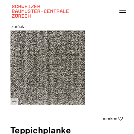
Navig
zurück
merken
Teppichplanke