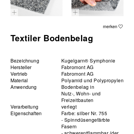
merken
Textiler Bodenbelag
Bezeichnung
Kugelgarn® Symphonie
Hersteller
Fabromont AG
Vertrieb
Fabromont AG
Material
Polyamid und Polypropylen
Anwendung
Bodenbelag in
Nutz-, Wohn- und
Freizeitbauten
Verarbeitung
verlegt
Eigenschaften
Farbe: silber Nr. 755
- Spinndüsengefärbte
Fasern
- schwerentflammbar (der