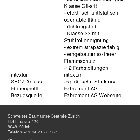
Klasse Cfl-s1)
- elektrisch antistatisch
oder ableitfähig
- richtungsfrei
- Klasse 33 mit
Stuhlrolleneignung
- extrem strapazierfähig
- eingebauter toxfreier
Flammschutz
-12 Farbstellungen
mtextur
mtextur
SBCZ Anlass
«sphärische Struktur»
Firmenprofil
Fabromont AG
Bezugsquelle
Fabromont AG Webseite
Schweizer Baumuster-Centrale Zürich
Hohlstrasse 420
8048 Zürich
Telefon +41 44 215 67 67