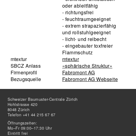
oder ableitfähig
- richtungsfrei
- feuchtraumgeeignet
- extrem strapazierfähig
und rollstuhlgeeignet
- licht- und reibecht
- eingebauter toxfreier
Flammschutz
mtextur
mtextur
SBCZ Anlass
«sphärische Struktur»
Firmenprofil
Fabromont AG
Bezugsquelle
Fabromont AG Webseite
Schweizer Baumuster-Centrale Zürich
Hohlstrasse 420
8048 Zürich
Telefon +41 44 215 67 67
Öffnungszeiten:
Mo–Fr 09:00–17:30 Uhr
Eintritt frei