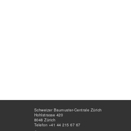
Schweizer Baumuster-Centrale Zürich
Hohlstrasse 420
8048 Zürich
Telefon +41 44 215 67 67