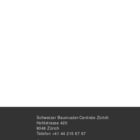
Schweizer Baumuster-Centrale Zürich
Hohlstrasse 420
8048 Zürich
Telefon +41 44 215 67 67