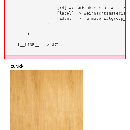
                (

                    [id] => 50f10b6e-e283-4638-a19
                    [label] => Weihnachtsmateriali
                    [ident] => ma:materialgroup_50
                )

        )

    [__LINE__] => 871

zurück