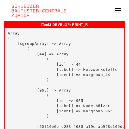
Navig
iTool3 DEVELOP: PRINT_R
Array

(

    [$groupArray] => Array

        (

            [44] => Array

                (

                    [id] => 44

                    [label] => Holzwerkstoffe

                    [ident] => ma:group_44

                )

            [965] => Array

                (

                    [id] => 965

                    [label] => Nadelhölzer

                    [ident] => ma:group_965

                )

            [50f10b6e-e283-4638-a19c-aa928d109deb]