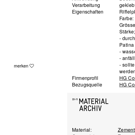
Verarbeitung
gekleb
Eigenschaften
Riffelp
Farbe:
Grösse
Stärke
- durc
Patina
- wass
- anfä
- sollt
merken
werde
Firmenprofil
HG Co
Bezugsquelle
HG Co
Material:
Zement