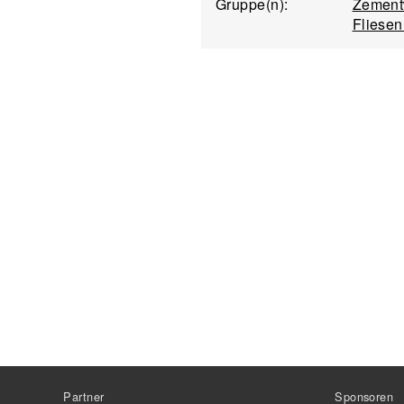
Gruppe(n):
Zement
Fliesen
Partner
Sponsoren