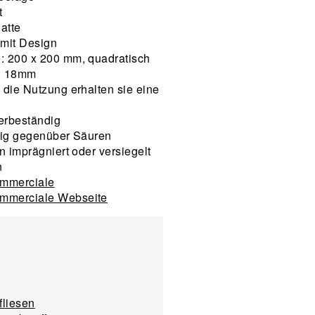
t
latte
 mit Design
: 200 x 200 mm, quadratisch
; 18mm
h die Nutzung erhalten sie eine
erbeständig
llig gegenüber Säuren
en imprägniert oder versiegelt
n
mmerciale
mmerciale Webseite
fliesen