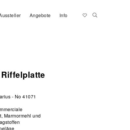
Aussteller
Angebote
Info
Riffelplatte
arius - No 41071
mmerciale
t, Marmormehl und
agstoffen
beläge