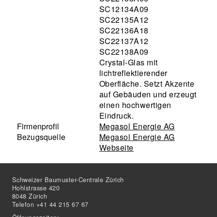
SC12134A09
SC22135A12
SC22136A18
SC22137A12
SC22138A09
Crystal-Glas mit
lichtreflektierender
Oberfläche. Setzt Akzente
auf Gebäuden und erzeugt
einen hochwertigen
Eindruck.
Firmenprofil
Megasol Energie AG
Bezugsquelle
Megasol Energie AG
Webseite
Schweizer Baumuster-Centrale Zürich
Hohlstrasse 420
8048 Zürich
Telefon +41 44 215 67 67