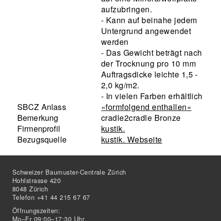
aufzubringen.
- Kann auf beinahe jedem
Untergrund angewendet
werden
- Das Gewicht beträgt nach
der Trocknung pro 10 mm
Auftragsdicke leichte 1,5 -
2,0 kg/m2.
- In vielen Farben erhältlich
SBCZ Anlass
«formfolgend enthallen»
Bemerkung
cradle2cradle Bronze
Firmenprofil
kustik.
Bezugsquelle
kustik. Webseite
Schweizer Baumuster-Centrale Zürich
Hohlstrasse 420
8048 Zürich
Telefon +41 44 215 67 67
Öffnungszeiten:
Mo–Fr 09:00–17:30 Uhr