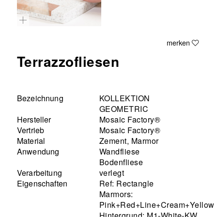
merken
Terrazzofliesen
Bezeichnung
KOLLEKTION
GEOMETRIC
Hersteller
Mosaic Factory®
Vertrieb
Mosaic Factory®
Material
Zement, Marmor
Anwendung
Wandfliese
Bodenfliese
Verarbeitung
verlegt
Eigenschaften
Ref: Rectangle
Marmors:
Pink+Red+Line+Cream+Yellow
Hintergrund: M1-White-KW