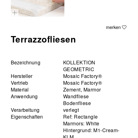
merken
Terrazzofliesen
Bezeichnung
KOLLEKTION
GEOMETRIC
Hersteller
Mosaic Factory®
Vertrieb
Mosaic Factory®
Material
Zement, Marmor
Anwendung
Wandfliese
Bodenfliese
Verarbeitung
verlegt
Eigenschaften
Ref: Rectangle
Marmors: White
Hintergrund: M1-Cream-
KLM