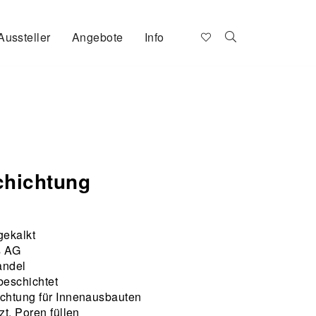
Aussteller
Angebote
Info
hichtung
gekalkt
s AG
andel
beschichtet
chtung für Innenausbauten
zt, Poren füllen