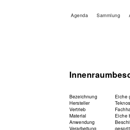
Agenda
Sammlung
Innenraumbesc
Bezeichnung
Eiche 
Hersteller
Tekno
Vertrieb
Fachh
Material
Eiche 
Anwendung
Beschi
Verarbeitung
gesprit