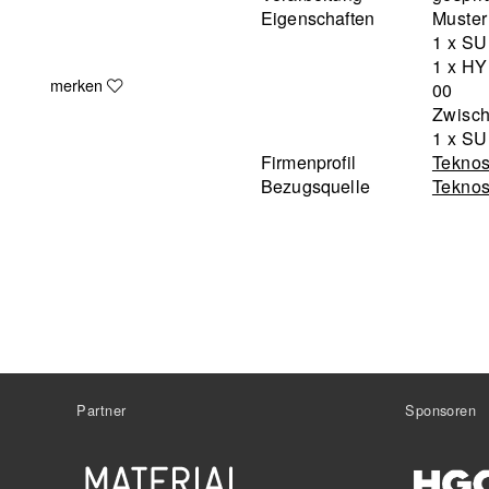
Eigenschaften
Muster
1 x S
1 x H
merken
00
Zwisch
1 x S
Firmenprofil
Tekno
Bezugsquelle
Teknos
Partner
Sponsoren