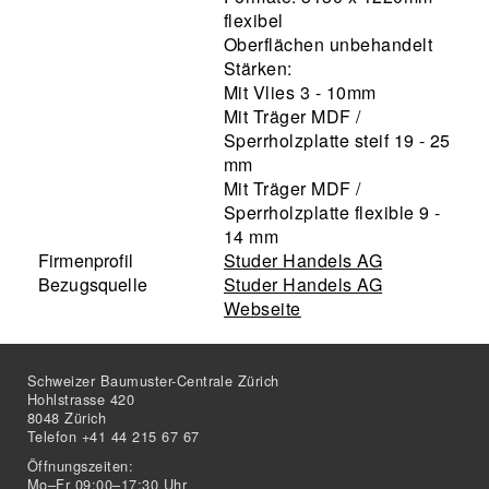
flexibel
Oberflächen unbehandelt
Stärken:
Mit Vlies 3 - 10mm
Mit Träger MDF /
Sperrholzplatte steif 19 - 25
mm
Mit Träger MDF /
Sperrholzplatte flexible 9 -
14 mm
Firmenprofil
Studer Handels AG
Bezugsquelle
Studer Handels AG
Webseite
Schweizer Baumuster-Centrale Zürich
Hohlstrasse 420
8048 Zürich
Telefon +41 44 215 67 67
Öffnungszeiten:
Mo–Fr 09:00–17:30 Uhr