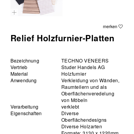
merken
Relief Holzfurnier-Platten
Bezeichnung
TECHNO VENEERS
Vertrieb
Studer Handels AG
Material
Holzfurnier
Anwendung
Verkleidung von Wänden,
Raumteilern und als
Oberflächenveredelung
von Möbeln
Verarbeitung
verklebt
Eigenschaften
Diverse
Oberflächendesigns
Diverse Holzarten
Formate: 3130 x 1220mm