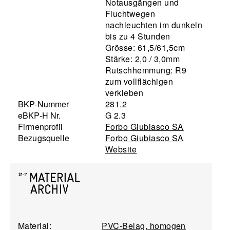
Notausgängen und
Fluchtwegen
nachleuchten im dunkeln
bis zu 4 Stunden
Grösse: 61,5/61,5cm
Stärke: 2,0 / 3,0mm
Rutschhemmung: R9
zum vollflächigen
verkleben
BKP-Nummer
281.2
eBKP-H Nr.
G 2.3
Firmenprofil
Forbo Giubiasco SA
Bezugsquelle
Forbo Giubiasco SA
Website
Material:
PVC-Belag, homogen