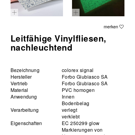
merken
Leitfähige Vinylfliesen,
nachleuchtend
Bezeichnung
colorex signal
Hersteller
Forbo Giubiasco SA
Vertrieb
Forbo Giubiasco SA
Material
PVC homogen
Anwendung
Innen
Bodenbelag
Verarbeitung
verlegt
verklebt
Eigenschaften
EC 250299 glow
Markierungen von