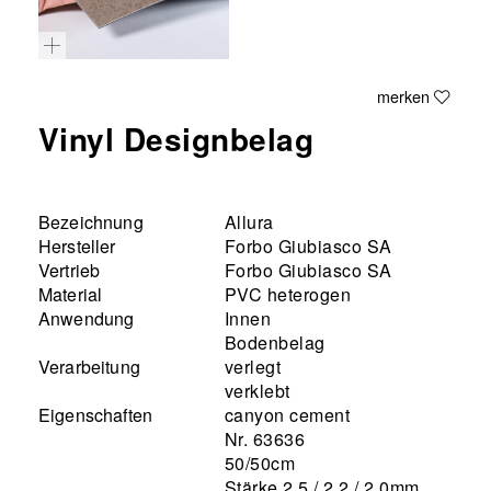
merken
Vinyl Designbelag
Bezeichnung
Allura
Hersteller
Forbo Giubiasco SA
Vertrieb
Forbo Giubiasco SA
Material
PVC heterogen
Anwendung
Innen
Bodenbelag
Verarbeitung
verlegt
verklebt
Eigenschaften
canyon cement
Nr. 63636
50/50cm
Stärke 2,5 / 2,2 / 2,0mm