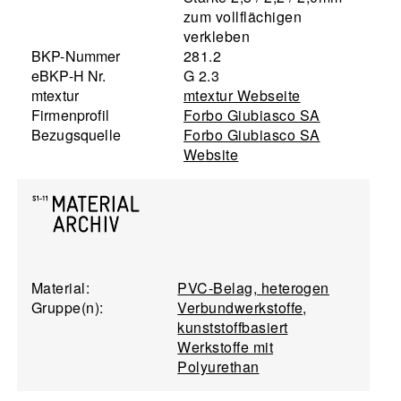
zum vollflächigen
verkleben
BKP-Nummer
281.2
eBKP-H Nr.
G 2.3
mtextur
mtextur Webseite
Firmenprofil
Forbo Giubiasco SA
Bezugsquelle
Forbo Giubiasco SA
Website
Material:
PVC-Belag, heterogen
Gruppe(n):
Verbundwerkstoffe,
kunststoffbasiert
Werkstoffe mit
Polyurethan