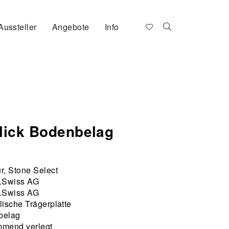
Aussteller
Angebote
Info
lick Bodenbelag
r, Stone Select
.Swiss AG
.Swiss AG
lische Trägerplatte
belag
mend verlegt