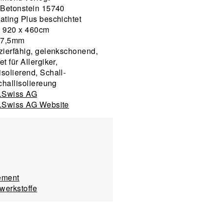
 Betonstein 15740
ating Plus beschichtet
 920 x 460cm
 7,5mm
zierfähig, gelenkschonend,
t für Allergiker,
solierend, Schall-
challisoliereung
.Swiss AG
.Swiss AG Website
ement
werkstoffe