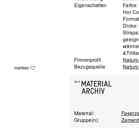
Eigenschaften
Farbe:
Hot Co
Format
Dicke:
Strapa
geeigne
wärmei
&Tritts
Firmenprofil
Naturo
Bezugsquelle
Naturo
merken
Material:
Faserz
Gruppe(n):
Zement