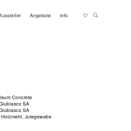
Aussteller
Angebote
Info
leum Concrete
Giubiasco SA
Giubiasco SA
, Holzmehl, Jutegewebe