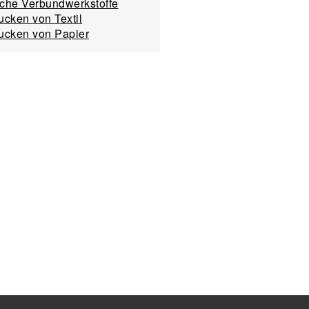
iche Verbundwerkstoffe
cken von Textil
ucken von Papier