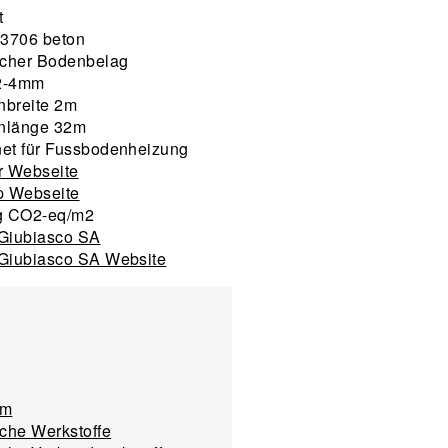
t
 3706 beton
scher Bodenbelag
2-4mm
breite 2m
nlänge 32m
et für Fussbodenheizung
r Webseite
p Webseite
g CO2-eq/m2
Giubiasco SA
Giubiasco SA Website
um
iche Werkstoffe