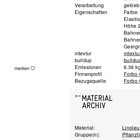
Verarbeitung
gekleb
Eigenschaften
Farbe:
Elasti
Höhe 
Bahnen
Bahne
Geeign
mtextur
mtextu
buildup
buildu
Emissionen
6.36 k
merken
Firmenprofil
Forbo 
Bezugsquelle
Forbo 
Material:
Linole
Gruppe(n):
Pflanzl