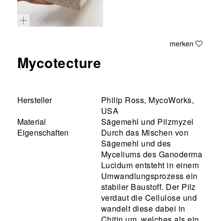
merken
Mycotecture
Hersteller
Philip Ross, MycoWorks,
USA
Material
Sägemehl und Pilzmyzel
Eigenschaften
Durch das Mischen von
Sägemehl und des
Myceliums des Ganoderma
Lucidum entsteht in einem
Umwandlungsprozess ein
stabiler Baustoff. Der Pilz
verdaut die Cellulose und
wandelt diese dabei in
Chitin um, welches als ein