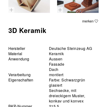
merken
3D Keramik
Hersteller
Deutsche Steinzeug AG
Material
Keramik
Anwendung
Aussen
Fassade
Dach
Verarbeitung
montiert
Eigenschaften
Farbe: Schwarzgrün
glasiert
Sechsecke, mit
dreieckigem Muster,
konkav und konvex
BKP-Nummer
215.5