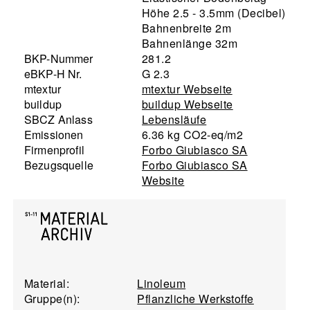
Höhe 2.5 - 3.5mm (Decibel)
Bahnenbreite 2m
Bahnenlänge 32m
BKP-Nummer
281.2
eBKP-H Nr.
G 2.3
mtextur
mtextur Webseite
buildup
buildup Webseite
SBCZ Anlass
Lebensläufe
Emissionen
6.36 kg CO2-eq/m2
Firmenprofil
Forbo Giubiasco SA
Bezugsquelle
Forbo Giubiasco SA
Website
Material:
Linoleum
Gruppe(n):
Pflanzliche Werkstoffe