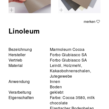
merken
Linoleum
Bezeichnung
Marmoleum Cocoa
Hersteller
Forbo Giubiasco SA
Vertrieb
Forbo Giubiasco SA
Material
Leinöl, Holzmehl,
Kakaobohnenschalen,
Jutegewebe
Anwendung
Innen
Boden
Verarbeitung
geklebt
Eigenschaften
Farbe: Cocoa 3580, milk
chocolate
Elastischer Bodenbelag