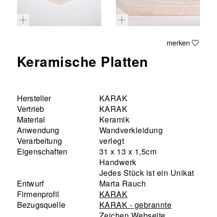
merken
Keramische Platten
Hersteller
KARAK
Vertrieb
KARAK
Material
Keramik
Anwendung
Wandverkleidung
Verarbeitung
verlegt
Eigenschaften
31 x 13 x 1,5cm
Handwerk
Jedes Stück ist ein Unikat
Entwurf
Marta Rauch
Firmenprofil
KARAK
Bezugsquelle
KARAK - gebrannte
Zeichen Webseite