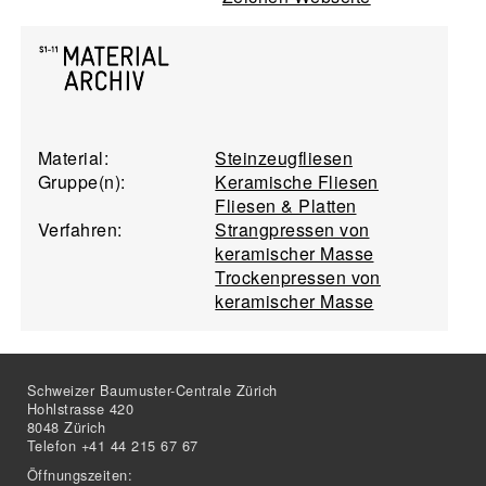
Material:
Steinzeugfliesen
Gruppe(n):
Keramische Fliesen
Fliesen & Platten
Verfahren:
Strangpressen von
keramischer Masse
Trockenpressen von
keramischer Masse
Schweizer Baumuster-Centrale Zürich
Hohlstrasse 420
8048 Zürich
Telefon +41 44 215 67 67
Öffnungszeiten: