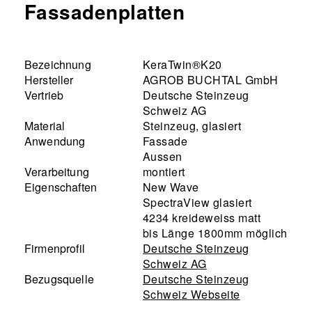
Fassadenplatten
Bezeichnung
KeraTwin®K20
Hersteller
AGROB BUCHTAL GmbH
Vertrieb
Deutsche Steinzeug
Schweiz AG
Material
Steinzeug, glasiert
Anwendung
Fassade
Aussen
Verarbeitung
montiert
Eigenschaften
New Wave
SpectraView glasiert
4234 kreideweiss matt
bis Länge 1800mm möglich
Firmenprofil
Deutsche Steinzeug
Schweiz AG
Bezugsquelle
Deutsche Steinzeug
Schweiz Webseite