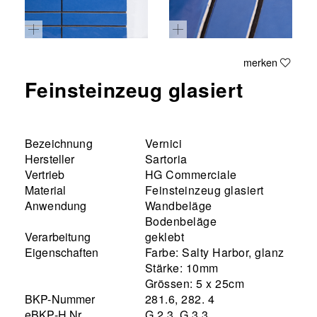
merken
Feinsteinzeug glasiert
Bezeichnung
Vernici
Hersteller
Sartoria
Vertrieb
HG Commerciale
Material
Feinsteinzeug glasiert
Anwendung
Wandbeläge
Bodenbeläge
Verarbeitung
geklebt
Eigenschaften
Farbe: Salty Harbor, glanz
Stärke: 10mm
Grössen: 5 x 25cm
BKP-Nummer
281.6, 282. 4
eBKP-H Nr.
G 2.3, G 3.3