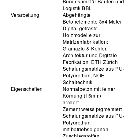
Bundesamt für Bauten und
Logistik BBL
Verarbeitung
Abgehängte
Betonelemente 3x4 Meter
Digital gefräste
Holzmodelle zur
Matrizenfabrikation:
Gramazio & Kohler,
Architektur und Digitale
Fabrikation, ETH Zürich
Schalungsmatrize aus PU-
Polyurethan, NOE
Schaltechnik
Eigenschaften
Normalbeton mit feiner
Körnung (16mm)
armiert
Zement weiss pigmentiert
Schalungsmatrize aus PU-
Polyurethan
mit betriebseigenen
Zuschlagstoffen