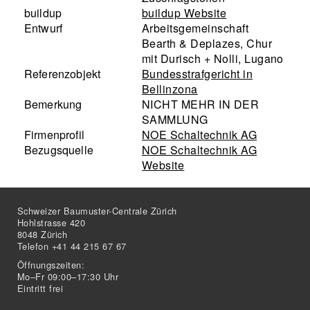
buildup
buildup Website
Entwurf
Arbeitsgemeinschaft
Bearth & Deplazes, Chur
mit Durisch + Nolli, Lugano
Referenzobjekt
Bundesstrafgericht in
Bellinzona
Bemerkung
NICHT MEHR IN DER
SAMMLUNG
Firmenprofil
NOE Schaltechnik AG
Bezugsquelle
NOE Schaltechnik AG
Website
Schweizer Baumuster-Centrale Zürich
Hohlstrasse 420
8048 Zürich
Telefon +41 44 215 67 67
Öffnungszeiten:
Mo–Fr 09:00–17:30 Uhr
Eintritt frei