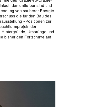
m Sinne des Cradle-To-Cradle-
infach demontierbar sind und
wendung von sauberer Energie
erschuss die für den Bau des
rausstellung «Positionen zur
euchtturmprojekt der
ie Hintergründe, Ursprünge und
e bisherigen Fortschritte auf