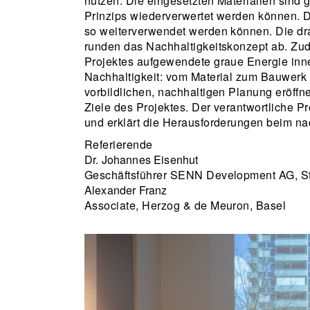
nutzen. Die eingesetzten Materialien sind 
Prinzips wiederverwertet werden können. D
so weiterverwendet werden können. Die d
runden das Nachhaltigkeitskonzept ab. Zud
Projektes aufgewendete graue Energie inn
Nachhaltigkeit: vom Material zum Bauwerk u
vorbildlichen, nach­haltigen Planung eröf
Ziele des Projektes. Der verantwortliche Pr
und erklärt die Herausforderungen beim na
Referierende
Dr. Johannes Eisenhut
Geschäftsführer SENN Development AG, St
Alexander Franz
Associate, Herzog & de Meuron, Basel