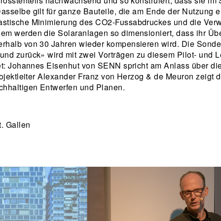
grösstenteils nachwachsend und so konstruiert, dass sie i
asselbe gilt für ganze Bauteile, die am Ende der Nutzung e
rastische Minimierung des CO2-Fussabdruckes und die Ver
em werden die Solaranlagen so dimensioniert, dass ihr Üb
erhalb von 30 Jahren wieder kompensieren wird. Die Sonde
nd zurück» wird mit zwei Vorträgen zu ­diesem Pilot- und L
fnet: Johannes Eisenhut von SENN spricht am Anlass über d
ojektleiter Alexander Franz von Herzog & de Meuron zeigt di
chhaltigen Entwerfen und Planen.
. Gallen