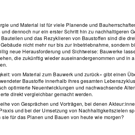
ie und Material ist für viele Planende und Bauherrschaften
 und dennoch nur ein erster Schritt hin zu nachhaltigeren G
Bauteilen und das Rezyklieren von Baustoffen sind die drei
ebäude nicht mehr nur bis zur Inbetriebnahme, sondern bi
e völlig neue Herausforderung und Sichtweise: Bauwerke lass
rstehen, die zukünftig wieder auseinandergenommen und in 
en.
gkeit: vom Material zum Bauwerk und zurück» gibt einen Übe
rwendeter Baustoffe innerhalb ihres gesamten Lebenszyklu
isch optimierte Neuentwicklungen und nachwachsende Alte
erte direkt vergleichbar gemacht werden.
e Reihe von Gesprächen und Vorträgen, bei denen Akteur:i
raxis und bei der Umsetzung von Nachhaltigkeitszielen sp
 sie für das Planen und Bauen von heute wie morgen?