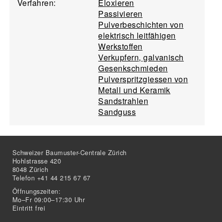
Verfahren:
Eloxieren
Passivieren
Pulverbeschichten von
elektrisch leitfähigen
Werkstoffen
Verkupfern, galvanisch
Gesenkschmieden
Pulverspritzgiessen von
Metall und Keramik
Sandstrahlen
Sandguss
Schweizer Baumuster-Centrale Zürich
Hohlstrasse 420
8048 Zürich
Telefon +41 44 215 67 67
Öffnungszeiten:
Mo–Fr 09:00–17:30 Uhr
Eintritt frei