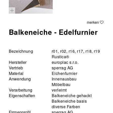
merken
Balkeneiche - Edelfurnier
Bezeichnung
r01, r02, r16, r17, r18, r19
Rustica®
Hersteller
europlac s.r.o.
Vertrieb
sperrag AG
Material
Eichenfurnier
Anwendung
Innenausbau
Möbelbau
Verarbeitung
verleimt
Eigenschaften
Balkeneiche gehackt
Balkeneiche basis
diverse Farben
Firmenprofil
sperrag AG