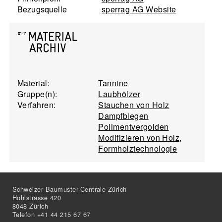
Bezugsquelle
sperrag AG Website
Material:
Tannine
Gruppe(n):
Laubhölzer
Verfahren:
Stauchen von Holz
Dampfbiegen
Polimentvergolden
Modifizieren von Holz,
Formholztechnologie
Schweizer Baumuster-Centrale Zürich
Hohlstrasse 420
8048 Zürich
Telefon +41 44 215 67 67